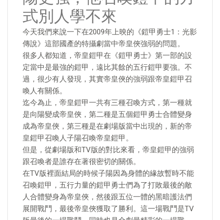
式別人學不來
今天我們來說一下在2009年上映的《鎧甲勇士1：光影
傳說》這部國產的特攝劇當中帝皇俠強弱的問題。
很多人都知道，帝皇鎧甲在《鎧甲勇士》第一部的設
定當中是最強的鎧甲，遠比其餘的五行鎧甲要強。不
過，很少有人發現，其實帝皇俠的強弱跟帝皇鎧甲召
喚人有關係。
迄今為止，帝皇鎧甲一共有三種召喚方式，第一種就
是向陽變成帝皇俠，第二種是五個鎧甲勇士合體變身
成為帝皇俠，第三種是在劇場版當中出現的，新的帝
皇鎧甲召喚人子陽召喚帝皇鎧甲。
但是，從劇場版和TV版的對比來看，帝皇鎧甲的強弱
跟召喚者是誰存在著很密切的關係。
在TV版裡面結局的時候子陽因為身體的緣故暫時不能
召喚鎧甲，五行力量的鎧甲勇士們為了打敗最後的敵
人合體變身為帝皇俠，然後跟五位一體的黑暗護法們
展開戰鬥，最後帝皇俠獲取了勝利。這一場戰鬥是TV