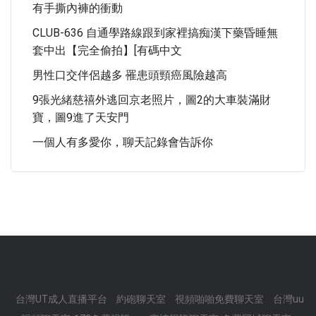
有手撕內褲的衝動
CLUB-636 自通學路線跟到家裡搞痴漢下藥昏睡無
套中出【完全偷拍】[有碼中文
男性口交伴侶越多 罹患頭頸癌風險越高
9張光緒慈禧外逃回京老照片，圖2的大車裝滿財
寶，圖9進了天安門
一個人有多愛你，聊天記錄會告訴你
台灣UT成人直播平台
約砲聊天室
視頻啪啪免費聊天室
台灣uu