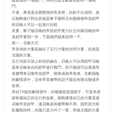
版最後的一場戰鬥，同時也是全劇最精彩的一場戰
鬥。
不過，畢竟是合體變身的帝皇俠，比較不出強弱，真
正能夠進行對比的就是黎子陽和王向陽兩個帝皇鎧甲
的召喚人可以一起進行比較。
其實，黎子陽召喚的帝皇鎧甲實力比王向陽召喚的帝
皇鎧甲要弱一些，下面我們就來說明一下。
第一，召喚方式
帝皇俠的力量是融合了五行力量的光明力量，也就是
太陽的力量。
五行光影石加上科技的融合，召喚人可以用鎧甲召喚
器來召喚各自的鎧甲進行戰鬥。而子陽就可以通過帝
皇腰帶來召喚帝皇鎧甲，變身成為帝皇俠。在劇場版
的劇情當中，沒有帝皇腰帶的話子陽沒有辦法變成帝
皇俠。
而在TV版的劇情當中，向陽雖然是個孩子，可是本身
卻有最純正的五行村血脈，能夠通過自己的力量直接
召喚帝皇鎧甲，連召喚器和腰帶都不用。面對四大暗
影魔獸的時，向陽只是大叫了一聲，然後太陽的力量