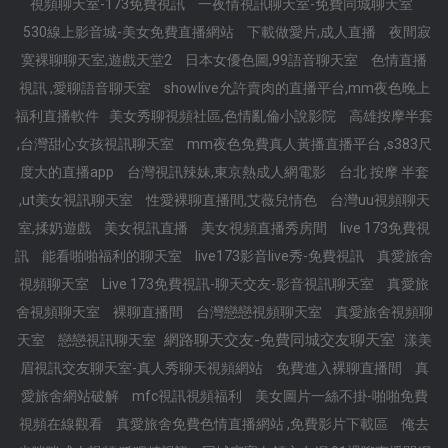
視頻聊天室-173免費視訊
一夜情視訊聊天室-免費同城聊天室
530線上影音城-美女免費直播網站
下載做愛片,成人直播
夜間寂
寞裸聊聊天室,遊戲天堂2
日本女優色圖,99語音聊天室
色情直播
視訊 ,愛聊語音聊天室
showlive允許賣肉的直播平台,mm夜色晚上
福利直播軟件
美女秀聊視頻社區,色情亂倫小說影院
高雄按摩半套
,台灣甜心女孩視訊聊天室
mm夜色免費真人黃播直播平台 ,s383尺
度大的直播app
台灣視訊辣妹,東京熱成人網電影
台北 按摩 半套
,ut美女視訊聊天室
性愛裸聊直播間,艾薇兒情色
台灣uu視頻聊天
室,揉奶遊戲
美女視訊直播
美女視頻直播秀房間
live 173免費視
訊
能看啪啪福利的聊天室
live173影音live秀-免費視訊
真愛旅舍
視頻聊天室
Live 173免費視訊-聊天交友-影音視訊聊天室
真愛旅
舍視頻聊天室
裸聊直播間
台灣戀戀視頻聊天室
真愛旅舍視頻聊
網路聊天交友-免費同城交友聊天室
天室
戀戀視訊聊天室
漾美
眉視訊交友聊天室-真人秀聊天視頻網站
免費進入裸聊直播間
真
愛旅舍網站破解
mfc視訊視頻福利
美女圖片一絲不掛-啪啪免費
視頻在線觀看
真愛旅舍免費色情直播網站 ,免費影片下載區
俺去