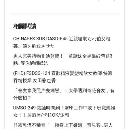
相關閱讀
CHINASES SUB DASD-645 近親寝取られ伯父相
姦。娘を豹変させた
男人完美禮物非她莫屬！ 童話妹全裸靠緞帶遮3
點...等你解蝴蝶結
(FHD) FSDSS-124 喜歡精液變態精飲女教師 特濃
吞精授業 友田彩也香
「舍友拿我照片去網戀」：大學遇到奇葩舍友，有
什麼招？
UMSO-249 搭訕時間到！擊墜工作中或下班職業婦
女！！居酒屋/卡拉OK/派報
只露乳溝不稀奇「一轉身上下嫩溝」齊見客…讓人