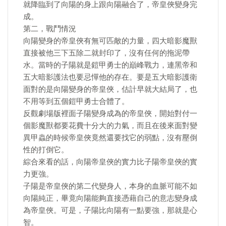
就降臨到了向陽的身上跟向陽融合了，帝皇俠變身完
成。
第二，戰鬥情況
向陽變身的帝皇俠有無可匹敵的力量，四大暗影魔獸
直接被他三下五除二就封印了，沒有任何的拖泥帶
水。當時的子陽就是鎧甲勇士的巔峰戰力，連黑帝和
五大暗影護法也要忌憚他的存在。要是五大暗影護衛
面對的是向陽變身的帝皇俠，估計早就大結局了，也
不用等到五個鎧甲勇士合體了。
反觀劇場版裡面子陽變身成為的帝皇俠，開始對付一
個影魔獸都要花費十分大的力氣，而且在後來面對變
異甲蟲的時候帝皇俠竟然還要找它的弱點，沒有壓倒
性的打倒它。
綜合來看的話，向陽帝皇俠的實力比子陽帝皇俠的實
力更強。
子陽是帝皇俠的第二代變身人，本身的血脈可能不如
向陽純正，畢竟向陽能夠直接憑藉自己的意志變身成
為帝皇俠。可是，子陽比向陽有一點要強，那就是心
智。