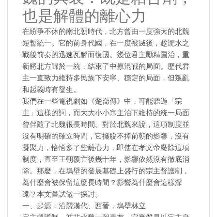
也是解體的離心力
在紛爭不休的南北朝時代，北方曾由一度強大的北魏
短暫統一。它的前身代國，在一度被滅後，趁淝水之
戰後前秦的迅速瓦解而復國。幾位君主勵精圖治，重
新將北方歸於一統，結束了中原混戰的局面。歷代君
主一直致力維持多民族下安寧、穩定的局面，但叛亂
和起義時有發生。
我們在一些電視劇如《楚喬傳》中，可能聽過「宗
主」這樣的詞，而大大小小宗主治下維持的統一局面
曾伴隨了北魏很長時間。對於北魏來說，這項制度並
沒有明確的確立時間，它擺脫不掉前朝的影響，沒有
凝聚力，恰恰多了些離心力，即使在孝文帝廢除這項
制度，直至王朝覆亡後幾十年，影響依然沒有徹底消
除。那麼，在塢壁的發展基礎上盛行的宗主督護制，
為什麼會被保留這麼長時間？影響為什麼會這樣深
遠？本文嘗試做一探討。
一、起源：沿襲漢代、西晉，塢壁林立