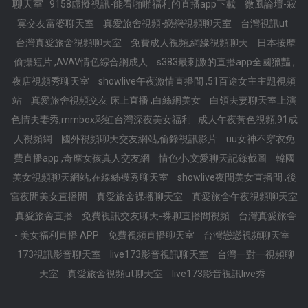
聊天室
9158虛擬視訊-能看啪啪福利的直播app下載
微風論壇-寂
寞交友富婆聊天室
真愛旅舍視頻-戀戀視頻聊天室
台灣視訊ut
台灣真愛旅舍視頻聊天室
免費成人視頻,網緣視頻聊天
日本按摩
偷攝短片 ,AVAV情色綜合網成人
s383最刺激的直播app全國獵豔 ,
夜店視頻秀聊天室
showlive午夜激情直播間 ,51百途女主主題視頻
站
真愛旅舍視頻交友 床上直播 ,白絲網美女
白領夫妻聊天室上演
色情夫妻秀,mmbox彩虹台灣深夜美女福利
成人午夜黃色視頻,91成
人視頻網
國外視頻聊天交友網站,偷錄視訊影片
uu女神不穿衣免
費直播app ,奇摩女孩真人交友網
情色小,文愛聊天記錄截圖
韓國
美女視頻聊天網站,在線絲襪秀聊天室
showlive夜間美女直播間 ,後
宮夜間美女直播間
真愛旅舍裸播聊天室
真愛旅舍午夜視頻聊天室
真愛旅舍直播
免費視訊交友聊天-裸聊直播間視頻
台灣真愛旅舍
- 美女福利直播 APP
免費視頻直播聊天室
台灣戀戀視頻聊天室
173視訊影音聊天室
live173影音視訊聊天室
台灣一對一視頻聊
天室
真愛旅舍視頻ut聊天室
live173影音視訊live秀