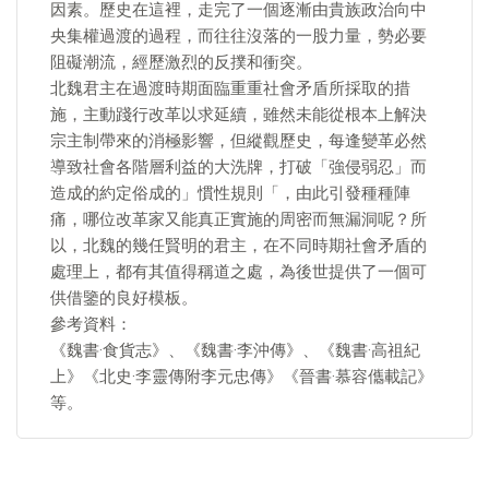
因素。歷史在這裡，走完了一個逐漸由貴族政治向中
央集權過渡的過程，而往往沒落的一股力量，勢必要
阻礙潮流，經歷激烈的反撲和衝突。
北魏君主在過渡時期面臨重重社會矛盾所採取的措
施，主動踐行改革以求延續，雖然未能從根本上解決
宗主制帶來的消極影響，但縱觀歷史，每逢變革必然
導致社會各階層利益的大洗牌，打破「強侵弱忍」而
造成的約定俗成的」慣性規則「，由此引發種種陣
痛，哪位改革家又能真正實施的周密而無漏洞呢？所
以，北魏的幾任賢明的君主，在不同時期社會矛盾的
處理上，都有其值得稱道之處，為後世提供了一個可
供借鑒的良好模板。
參考資料：
《魏書·食貨志》、《魏書·李沖傳》、《魏書·高祖紀
上》《北史·李靈傳附李元忠傳》《晉書·慕容儶載記》
等。