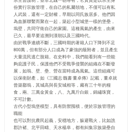
宗主督護制，並非北魏一朝專有，它實質是以宗主身
份實行宗族管理，在自己的私屬領地，不僅可以有私
人武裝，還有一定財權，早期以同氏族居多。他們因
為血脈聯繫而聚在一起，築起小型城堡一樣的堡壘，
塢壁，共同守衛自己的家園。這種風氣的產生，由來
已久，最早要追溯到漢朝以及三國時代。
由於戰爭連續不斷，三國時期的著籍人口下降到不足
800萬，但有部分人口成為了豪強的蔭附者，並且產生
大量流民逃亡脫籍。在史料中，我們能看到有一些能
夠庇護子民，保護他們不受戰爭侵襲的組織在不斷發
展，如塢、壁、壘、營在當時成為風氣。這些組織可
以保衛財產，如《三國志·魏書·董卓傳》記載，董卓就
曾築郿塢，其城高與長安城相等，藏有三十年的糧
食，兩、三萬金黃金，八、九萬斤白銀，錦繡珠寶，
不可計數。
古代小型塢堡模型，具有防禦囤積，便於宗族管理的
職能
也可以對抗農民起義，安穩地方，躲避戰火，比如譙
郡許褚、北平田疇、天水楊阜，都有糾集宗族築壘自