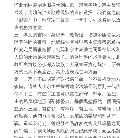
河北地區範圍逐漸擴大到山東、河南等地，宗主督護
成為了北魏統治者順應現狀的自然選擇，我們從之前
《魏書》中「唯立宗主督護」一句中，可以看到執政
者的務實態度。
三、孝文的嘗試：鏟塢壁，廢督護，增加帝國凝聚力
隨著時間的推移，北魏統治者發現宗主督護帶來維持
的安定局面很短暫，朝廷和宗主豪強之間爭奪賦稅和
人口的矛盾越來越突出了。隨著地盤的逐漸擴大，北
魏鮮卑貴族必須深入漢族士人聚集區實行統治，原有
方式已經不再適合。其矛盾表現在兩方面：
第一、宗主不由國家行政機構任命，並不嚴格受地方
管轄。這些大小宗主根據封建宗法嫡長制原則一代代
傳承下去，有些宗主還可以兼任郡守、縣令。這些宗
主的私屬領地形同割據勢力。每個塢壁儼然一個個獨
立的小王國，有首領、有秩序、有土地、有耕種，也
有私兵，他們也非常團結，為宗族的榮譽和利益而
戰。道武帝時期，曾經發生過許多次官兵與塢壁之間
的爭端，宗族與朝廷為敵的局面已經形成，而且很難