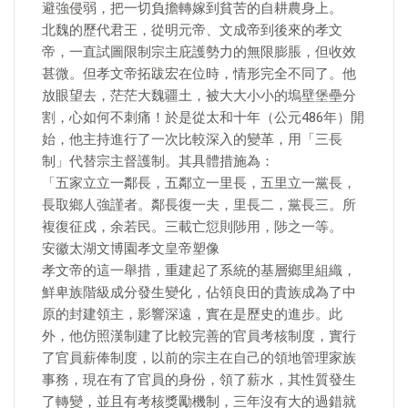
避強侵弱，把一切負擔轉嫁到貧苦的自耕農身上。
北魏的歷代君王，從明元帝、文成帝到後來的孝文
帝，一直試圖限制宗主庇護勢力的無限膨脹，但收效
甚微。但孝文帝拓跋宏在位時，情形完全不同了。他
放眼望去，茫茫大魏疆土，被大大小小的塢壁堡壘分
割，心如何不刺痛！於是從太和十年（公元486年）開
始，他主持進行了一次比較深入的變革，用「三長
制」代替宗主督護制。其具體措施為：
「五家立立一鄰長，五鄰立一里長，五里立一黨長，
長取鄉人強謹者。鄰長復一夫，里長二，黨長三。所
複復征戍，余若民。三載亡愆則陟用，陟之一等。
安徽太湖文博園孝文皇帝塑像
孝文帝的這一舉措，重建起了系統的基層鄉里組織，
鮮卑族階級成分發生變化，佔領良田的貴族成為了中
原的封建領主，影響深遠，實在是歷史的進步。此
外，他仿照漢制建了比較完善的官員考核制度，實行
了官員薪俸制度，以前的宗主在自己的領地管理家族
事務，現在有了官員的身份，領了薪水，其性質發生
了轉變，並且有考核獎勵機制，三年沒有大的過錯就