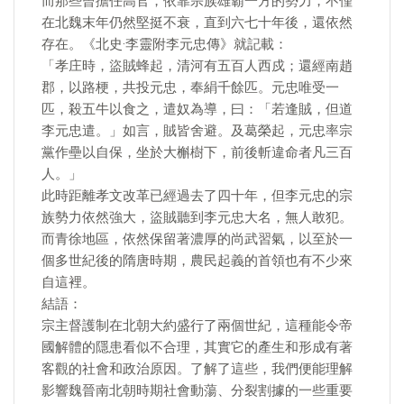
而那些曾擔任高官，依靠宗族雄霸一方的勢力，不僅
在北魏末年仍然堅挺不衰，直到六七十年後，還依然
存在。《北史·李靈附李元忠傳》就記載：
「孝庄時，盜賊蜂起，清河有五百人西戍；還經南趙
郡，以路梗，共投元忠，奉絹千餘匹。元忠唯受一
匹，殺五牛以食之，遣奴為導，曰：「若逢賊，但道
李元忠遣。」如言，賊皆舍避。及葛榮起，元忠率宗
黨作壘以自保，坐於大槲樹下，前後斬違命者凡三百
人。」
此時距離孝文改革已經過去了四十年，但李元忠的宗
族勢力依然強大，盜賊聽到李元忠大名，無人敢犯。
而青徐地區，依然保留著濃厚的尚武習氣，以至於一
個多世紀後的隋唐時期，農民起義的首領也有不少來
自這裡。
結語：
宗主督護制在北朝大約盛行了兩個世紀，這種能令帝
國解體的隱患看似不合理，其實它的產生和形成有著
客觀的社會和政治原因。了解了這些，我們便能理解
影響魏晉南北朝時期社會動蕩、分裂割據的一些重要