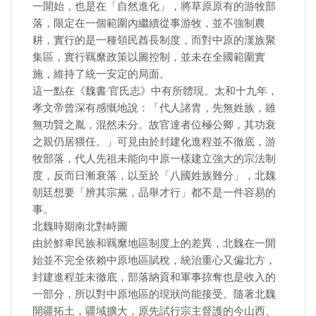
一開始，也是在「自然進化」，將草原原有的游牧部
落，限定在一個範圍內繼續從事游牧，並不強制農
耕，實行的是一種領民酋長制度，而對中原的漢族聚
集區，實行羈縻政策以圖控制，並未在全國範圍實
施，維持了統一安定的局面。
這一點在《魏書·官氏志》中有所體現。太和十九年，
孝文帝曾深有感慨地說：「代人諸胄，先無姓族，雖
無功賢之胤，混然未分。故官達者位極公卿，其功衰
之親仍居猥任。」可見由於封建化進程並不徹底，游
牧部落，代人先祖未能向中原一樣建立強大的宗法制
度，反而日漸衰落，以至於「八國姓族難分」，北魏
朝廷想要「辨其宗黨，品舉才行」都不是一件容易的
事。
北魏時期南北對峙圖
由於鮮卑民族和羈縻地區制度上的差異，北魏在一開
始並不完全依賴中原地區賦稅，統治重心又偏北方，
封建進程並未徹底，部落納貢和軍事掠奪也是收入的
一部分，所以對中原地區的現狀尚能接受。隨著北魏
開疆拓土，疆域擴大，原先試行宗主督護的今山西、