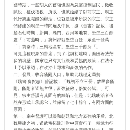
國時期，一些胡人的首領也因為急需控制居民，徵收
賦稅，征伐徭役，所以，也就延續了以前宗主、塢主
代行鄉里職能的辦法，也就是後來所說的宗主。宗主
們修建的塢壁一時間遍及中原，據《晉書》記載，後
趙石勒時期，新興、雁門、西河等地有」壘壁三百餘
處「；前燕時，」冀州郡縣堡壁百餘，眾至十餘萬
「；前秦時，三輔地區有」堡壁三千餘所「。
可見這種現象的普遍，到了北魏初建時，面臨著茫茫
多的塢壁，國家也只有實行緩和妥協的政策，在法令
上予以承認，在政治上尋求和豪強的合作。
二、發展：收容蔭附人口，幫助北魏穩定局勢
《魏書·食貨志》曾記載：「魏初不立三長，故民多蔭
附。蔭附者皆無官役，豪強征斂，倍於公賦。」可
見，宗主督護有其固有的缺陷，但是，北魏統治者依
然在形式上承認它，並保留了七十餘年，有兩方面的
原因：
第一、宗主督護可以緩和朝廷和地方豪強的矛盾。北
魏興建之初，道武帝拓跋珪對中原實行了一種武力征