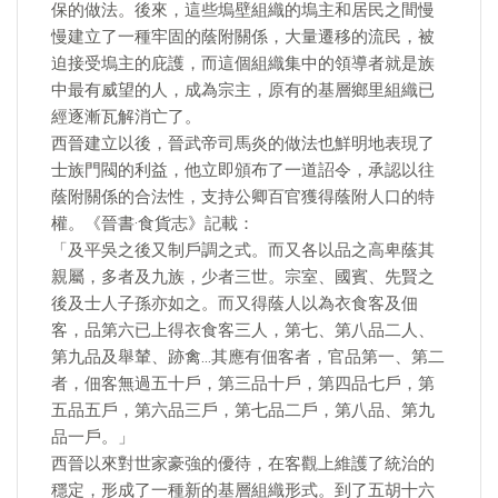
保的做法。後來，這些塢壁組織的塢主和居民之間慢
慢建立了一種牢固的蔭附關係，大量遷移的流民，被
迫接受塢主的庇護，而這個組織集中的領導者就是族
中最有威望的人，成為宗主，原有的基層鄉里組織已
經逐漸瓦解消亡了。
西晉建立以後，晉武帝司馬炎的做法也鮮明地表現了
士族門閥的利益，他立即頒布了一道詔令，承認以往
蔭附關係的合法性，支持公卿百官獲得蔭附人口的特
權。《晉書·食貨志》記載：
「及平吳之後又制戶調之式。而又各以品之高卑蔭其
親屬，多者及九族，少者三世。宗室、國賓、先賢之
後及士人子孫亦如之。而又得蔭人以為衣食客及佃
客，品第六已上得衣食客三人，第七、第八品二人、
第九品及舉輦、跡禽…其應有佃客者，官品第一、第二
者，佃客無過五十戶，第三品十戶，第四品七戶，第
五品五戶，第六品三戶，第七品二戶，第八品、第九
品一戶。」
西晉以來對世家豪強的優待，在客觀上維護了統治的
穩定，形成了一種新的基層組織形式。到了五胡十六