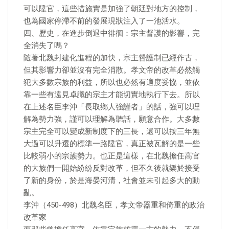
可以陞官，這些措施實是加強了朝廷對地方的控制，
也為國家停滯不前的發展現狀注入了一池活水。
四、歷史，在進步倒退中徘徊：宗主督護的影響，完
全消失了嗎？
隨著北魏封建化進程的加快，宗主督護制已經作古，
但其影響力卻並沒有完全消散。孝文帝的改革必然觸
犯大多數宗族的利益，所以也必然有適度妥協，並依
靠一些有遠見卓識的宗主才能切實地執行下去。所以
在上述名臣李沖「長取鄉人強謹者」的話，強可以理
解為勢力強，謹可以理解為聽話，願意合作。大多數
宗主完全可以變成新制度下的三長，還可以按三年無
大過可以升遷的標準一路陞官，真正被瓦解的是一些
比較弱小的宗族勢力。也正是這樣，在北魏擔任高官
的大族們一開始紛紛反對改革，但不久後就樂於接受
了新的身份，於是海晏河清，社會並未引起多大的動
亂。
李沖（450-498）北魏名臣，孝文帝器重和倚重的政治
改革家