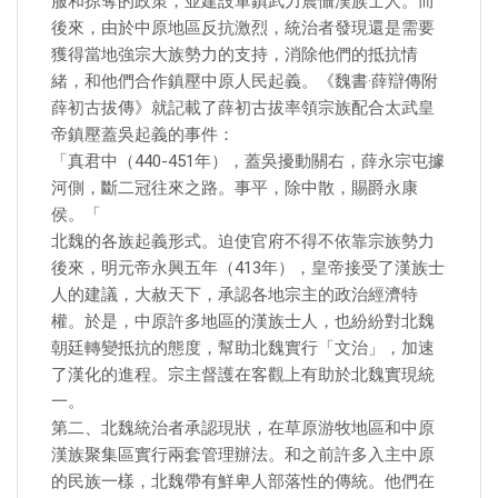
服和掠奪的政策，並建設軍鎮武力震懾漢族士人。而
後來，由於中原地區反抗激烈，統治者發現還是需要
獲得當地強宗大族勢力的支持，消除他們的抵抗情
緒，和他們合作鎮壓中原人民起義。《魏書·薛辯傳附
薛初古拔傳》就記載了薛初古拔率領宗族配合太武皇
帝鎮壓蓋吳起義的事件：
「真君中（440-451年），蓋吳擾動關右，薛永宗屯據
河側，斷二冠往來之路。事平，除中散，賜爵永康
侯。「
北魏的各族起義形式。迫使官府不得不依靠宗族勢力
後來，明元帝永興五年（413年），皇帝接受了漢族士
人的建議，大赦天下，承認各地宗主的政治經濟特
權。於是，中原許多地區的漢族士人，也紛紛對北魏
朝廷轉變抵抗的態度，幫助北魏實行「文治」，加速
了漢化的進程。宗主督護在客觀上有助於北魏實現統
一。
第二、北魏統治者承認現狀，在草原游牧地區和中原
漢族聚集區實行兩套管理辦法。和之前許多入主中原
的民族一樣，北魏帶有鮮卑人部落性的傳統。他們在