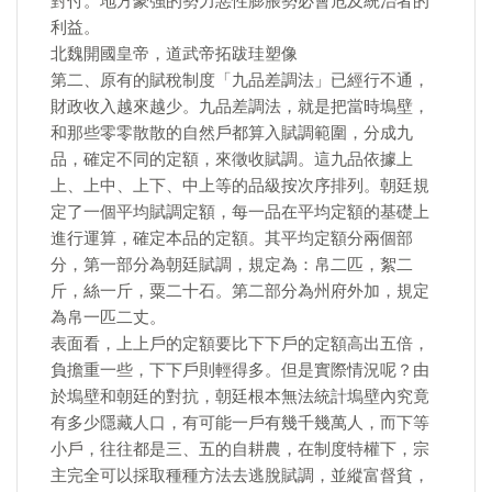
對付。地方豪強的勢力惡性膨脹勢必會危及統治者的
利益。
北魏開國皇帝，道武帝拓跋珪塑像
第二、原有的賦稅制度「九品差調法」已經行不通，
財政收入越來越少。九品差調法，就是把當時塢壁，
和那些零零散散的自然戶都算入賦調範圍，分成九
品，確定不同的定額，來徵收賦調。這九品依據上
上、上中、上下、中上等的品級按次序排列。朝廷規
定了一個平均賦調定額，每一品在平均定額的基礎上
進行運算，確定本品的定額。其平均定額分兩個部
分，第一部分為朝廷賦調，規定為：帛二匹，絮二
斤，絲一斤，粟二十石。第二部分為州府外加，規定
為帛一匹二丈。
表面看，上上戶的定額要比下下戶的定額高出五倍，
負擔重一些，下下戶則輕得多。但是實際情況呢？由
於塢壁和朝廷的對抗，朝廷根本無法統計塢壁內究竟
有多少隱藏人口，有可能一戶有幾千幾萬人，而下等
小戶，往往都是三、五的自耕農，在制度特權下，宗
主完全可以採取種種方法去逃脫賦調，並縱富督貧，