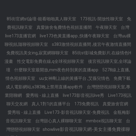
85街官網st論壇-能看啪啪真人聊天室
173視訊-開放性聊天室
免
費視訊聊天室
真愛旅舍兔費情色視頻直播間
午夜聊天室
台灣
live173直播官網
live173色黃直播app ,快播午夜聊天室
台灣uu裸
聊視頻,隨聊視頻聊天室
s383激情視頻直播間 ,後宮午夜激情直播間
免費視訊美女ing,寂寞網聊聊天室
85街st影城免費影片,在線情色H
漫畫
性交電影免費在線,q全球視頻聊天室
後宮視訊聊天室,全球論
壇
什麼聊天室最開放,mm夜色特別黃的直播app
5278線上直播,
情色視頻聊天室
uu女神剛上線的黃播平台 ,艾薇兒情色
免費下載
成人電影網站,s383晚上禁用直播app軟件
台灣戀戀視頻聊天室,專
業陪聊網
愛秀啦 - 線上直播
live173影音視訊live秀
Live173視訊
聊天交友網
真人1對1的直播平台
173免費視訊
真愛旅舍官網
愛秀啦 - 線上直播
Live173-影音視訊聊天室-免費視訊
金瓶梅影
音視訊聊天室
台灣甜心真人裸聊聊天室
mmbox視訊聊天室
台
showlive影音視訊聊天網-美女主播免費祼聊
灣戀戀視頻聊天室