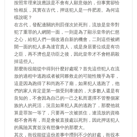
按照常理來說應該是不會有人願意做的，但事實卻恰
恰相反，其實在古代，押送犯人是一件肥差。為何這
樣說呢？
在古代，發配邊關的刑罰僅次於死刑，流放是皇帝對
犯了重罪的人網開一面，一則是為了顯示皇帝的仁慈
之心，給犯人們一個改過自新的機會，二則這些被網
開一面的犯人多為達官貴人，或是身居要位或是有功
之臣，再不濟也是功臣之後，因此皇帝才不會輕易殺
掉這些人。
那麼衙役能從中得到什麼好處呢？首先這些犯人在流
放的過程中逃跑或者被同夥救走的可能性幾乎為零，
這是因為跑得了和尚跑不了廟，如果犯人逃跑了，他
們的家人肯定是第一個受到牽連的，大多數人還是有
良知的，不會因為自己的一己之私而選擇不管整個家
族的人的死活，況且如果犯人真的逃跑了，那麼他就
算是罪加一等了，只要再一次被抓住，連流放的資格
都不會再有，而是會被直接處以死刑，因此押送犯人
的風險其實並沒有想像中的那麼大。
其次，衙役能從這份差事中撈到不少的好處，衙役本