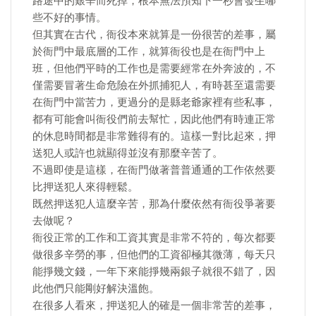
路途中的艱辛而死掉，根本無法預知下一秒會發生哪
些不好的事情。
但其實在古代，衙役本來就算是一份很苦的差事，屬
於衙門中最底層的工作，就算衙役也是在衙門中上
班，但他們平時的工作也是需要經常在外奔波的，不
僅需要冒著生命危險在外抓捕犯人，有時甚至還需要
在衙門中當苦力，更過分的是縣老爺家裡有些私事，
都有可能會叫衙役們前去幫忙，因此他們有時連正常
的休息時間都是非常難得有的。這樣一對比起來，押
送犯人或許也就顯得並沒有那麼辛苦了。
不過即使是這樣，在衙門做著普普通通的工作依然要
比押送犯人來得輕鬆。
既然押送犯人這麼辛苦，那為什麼依然有衙役爭著要
去做呢？
衙役正常的工作和工資其實是非常不符的，每次都要
做很多辛勞的事，但他們的工資卻極其微薄，每天只
能掙幾文錢，一年下來能掙幾兩銀子就很不錯了，因
此他們只能剛好解決溫飽。
在很多人看來，押送犯人的確是一個非常苦的差事，