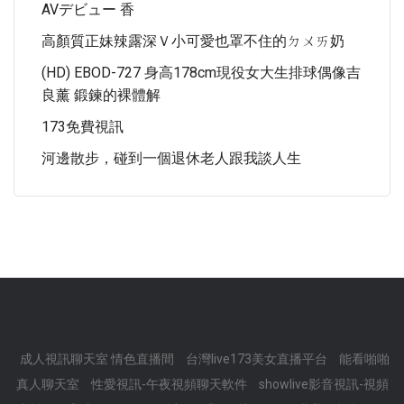
AVデビュー 香
高顏質正妹辣露深Ｖ小可愛也罩不住的ㄉㄨㄞ奶
(HD) EBOD-727 身高178cm現役女大生排球偶像吉
良薰 鍛鍊的裸體解
173免費視訊
河邊散步，碰到一個退休老人跟我談人生
成人視訊聊天室 情色直播間
台灣live173美女直播平台
能看啪啪
真人聊天室
性愛視訊-午夜視頻聊天軟件
showlive影音視訊-視頻