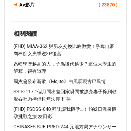
Av影片
( 23870 )
相關閱讀
(FHD) MIAA-362 與男友交換比較做愛！爭奪自豪
肉棒痴女夾撃逆3P後宮
為啥學歷越高的人，子孫後代越少？這位大學生的
解釋，很有道理
周杰倫發布新歌《Mojito》曲風展現古巴風情
SSIS-117 1個月間出差回家瞬間被漂亮妻子榨到乾
般吞吐肉棒但也無法停下 葵
(FHD) FSDSS-040 拜託讓我懷孕…！1泊2日溫泉懷
孕挑戰之旅 友田彩
CHINASES SUB PRED-244 元地方局アナウンサー