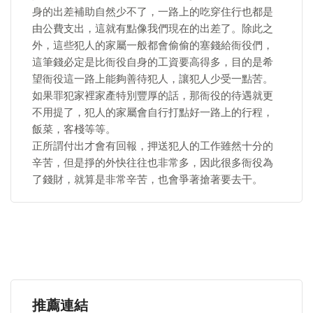
身的出差補助自然少不了，一路上的吃穿住行也都是
由公費支出，這就有點像我們現在的出差了。除此之
外，這些犯人的家屬一般都會偷偷的塞錢給衙役們，
這筆錢必定是比衙役自身的工資要高得多，目的是希
望衙役這一路上能夠善待犯人，讓犯人少受一點苦。
如果罪犯家裡家產特別豐厚的話，那衙役的待遇就更
不用提了，犯人的家屬會自行打點好一路上的行程，
飯菜，客棧等等。
正所謂付出才會有回報，押送犯人的工作雖然十分的
辛苦，但是掙的外快往往也非常多，因此很多衙役為
了錢財，就算是非常辛苦，也會爭著搶著要去干。
推薦連結