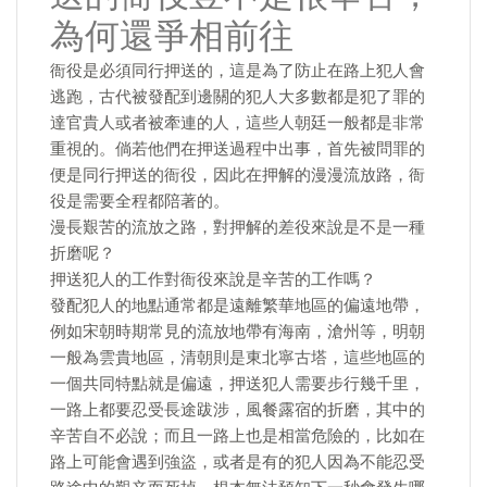
為何還爭相前往
衙役是必須同行押送的，這是為了防止在路上犯人會
逃跑，古代被發配到邊關的犯人大多數都是犯了罪的
達官貴人或者被牽連的人，這些人朝廷一般都是非常
重視的。倘若他們在押送過程中出事，首先被問罪的
便是同行押送的衙役，因此在押解的漫漫流放路，衙
役是需要全程都陪著的。
漫長艱苦的流放之路，對押解的差役來說是不是一種
折磨呢？
押送犯人的工作對衙役來說是辛苦的工作嗎？
發配犯人的地點通常都是遠離繁華地區的偏遠地帶，
例如宋朝時期常見的流放地帶有海南，滄州等，明朝
一般為雲貴地區，清朝則是東北寧古塔，這些地區的
一個共同特點就是偏遠，押送犯人需要步行幾千里，
一路上都要忍受長途跋涉，風餐露宿的折磨，其中的
辛苦自不必說；而且一路上也是相當危險的，比如在
路上可能會遇到強盜，或者是有的犯人因為不能忍受