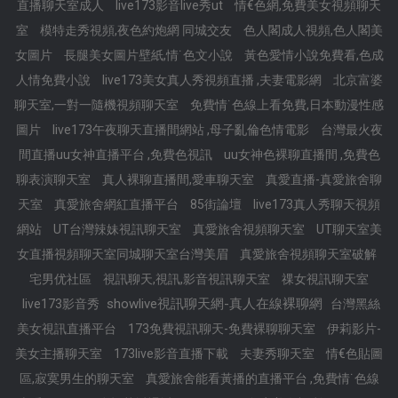
直播聊天室成人
live173影音live秀ut
情€色網,免費美女視頻聊天
室
模特走秀視頻,夜色約炮網 同城交友
色人閣成人視頻,色人閣美
女圖片
長腿美女圖片壁紙,情˙色文小說
黃色愛情小說免費看,色成
人情免費小說
live173美女真人秀視頻直播 ,夫妻電影網
北京富婆
聊天室,一對一隨機視頻聊天室
免費情˙色線上看免費,日本動漫性感
圖片
live173午夜聊天直播間網站 ,母子亂倫色情電影
台灣最火夜
間直播uu女神直播平台 ,免費色視訊
uu女神色裸聊直播間 ,免費色
聊表演聊天室
真人裸聊直播間,愛車聊天室
真愛直播-真愛旅舍聊
天室
真愛旅舍網紅直播平台
85街論壇
live173真人秀聊天視頻
網站
UT台灣辣妹視訊聊天室
真愛旅舍視頻聊天室
UT聊天室美
女直播視頻聊天室同城聊天室台灣美眉
真愛旅舍視頻聊天室破解
宅男优社區
視訊聊天,視訊,影音視訊聊天室
祼女視訊聊天室
showlive視訊聊天網-真人在線裸聊網
live173影音秀
台灣黑絲
美女視訊直播平台
173免費視訊聊天-免費裸聊聊天室
伊莉影片-
美女主播聊天室
173live影音直播下載
夫妻秀聊天室
情€色貼圖
區,寂寞男生的聊天室
真愛旅舍能看黃播的直播平台 ,免費情˙色線